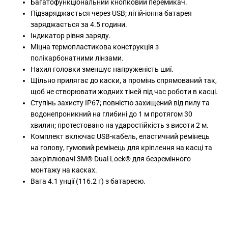
Багатофункціональний кнопковий перемикач.
Підзаряджається через USB; літій-іонна батарея
заряджається за 4.5 години.
Індикатор рівня заряду.
Міцна термопластикова конструкція з
полікарбонатними лінзами.
Нахил головки зменшує напруженість шиї.
Щільно прилягає до каски, а промінь спрямований так,
щоб не створювати жодних тіней під час роботи в касці.
Ступінь захисту IP67; повністю захищений від пилу та
водонепроникний на глибині до 1 м протягом 30
хвилин; протестовано на ударостійкість з висоти 2 м.
Комплект включає USB-кабель, еластичний ремінець
на голову, гумовий ремінець для кріплення на касці та
закріплювачі 3M® Dual Lock® для безремінного
монтажу на касках.
Вага 4.1 унції (116.2 г) з батареєю.