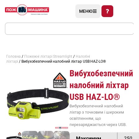
МЕНЮ
Головна
/
Пожежні ліхтарі Streamlight
/
Налобні
ліхтарі
/ Вибухобезпечний налобний ліхтар USB HAZ-LO®
Вибухобезпечний
налобний ліхтар
USB HAZ-LO®
Вибухобезпечний налобний
ліхтар з точковим і широким
освітленням, що
перезаряджається через USB.
Максимум
250