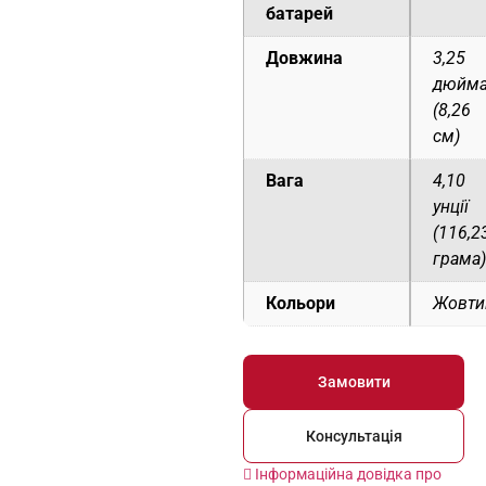
батарей
Довжина
3,25
дюйм
(8,26
см)
Вага
4,10
унції
(116,2
грама)
Кольори
Жовти
Замовити
Консультація
Інформаційна довідка про