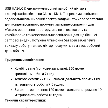
USB HAZ-LO® -це акумуляторний налобний ліхтар з
класифікацією безпеки Class I, Div 1. Три режими освітлення
задовольняють широкий спектр завдань: точкове освітлення
для концентрованого променя, загальне освітлення для
м’якого освітлення простору, яке не втомлює очі, та
комбіноване точкове/загальне освітлення для ще більшої
світлової видачі. Потужна літій-іонна батарея забезпечує
тривалу роботу, так що ліхтар послужить вам весь робочий
день або ніч.
Три режими освітлення:
Комбіноване (точкове/загальне): 250 люмен;
тривалість роботи 7 годин.
Точкове освітлення: 190 люмен; дальність променя 89
м; тривалість роботи 7.5 годин.
Загальне освітлення: 120 люмен; дальність променя 19
м; тривалість роботи 13 годин.
Технічні характеристики: