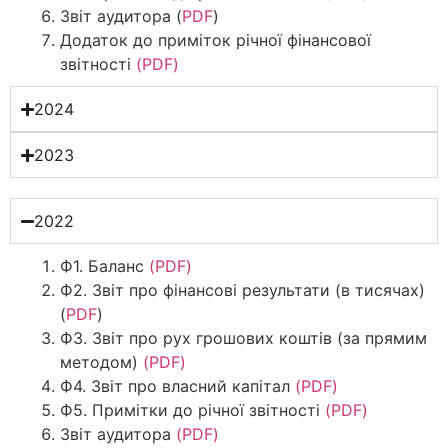
Звіт аудитора (
PDF
)
Додаток до приміток річної фінансової
звітності
(PDF)
2024
2023
2022
Ф1. Баланс
(PDF)
Ф2. Звіт про фінансові результати (в тисячах)
(
PDF
)
Ф3. Звiт про рух грошових коштiв (за прямим
методом)
(PDF)
Ф4. Звіт про власний капітал
(PDF)
Ф5. Примітки до річної звітності
(PDF)
Звіт аудитора
(PDF)