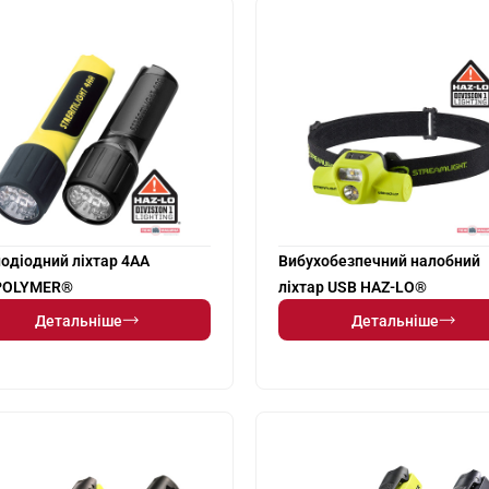
лодіодний ліхтар 4AA
Вибухобезпечний налобний
POLYMER®
ліхтар USB HAZ-LO®
Детальніше
Детальніше