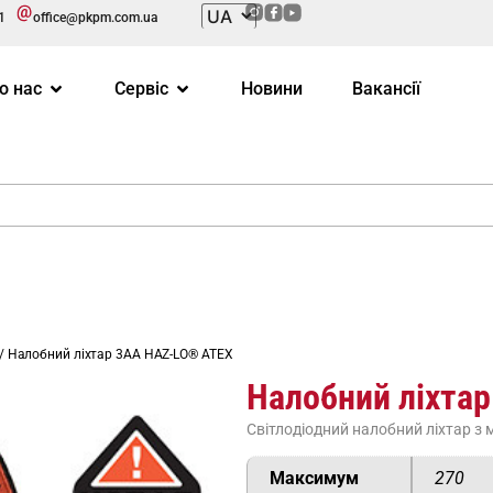
1
office@pkpm.com.ua
о нас
Сервіс
Новини
Вакансії
/ Налобний ліхтар 3AA HAZ-LO® ATEX
Налобний ліхта
Світлодіодний налобний ліхтар з
Максимум
270