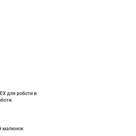
EX для роботи в
оботи.
ий малюнок