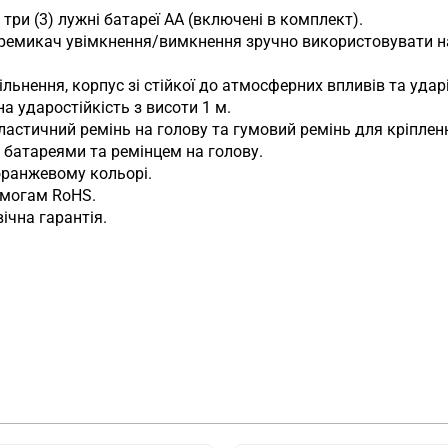
три (3) лужні батареї AA (включені в комплект).
ремикач увімкнення/вимкнення зручно використовувати на
ільнення, корпус зі стійкої до атмосферних впливів та удар
а ударостійкість з висоти 1 м.
ластичний ремінь на голову та гумовий ремінь для кріпленн
 з батареями та ремінцем на голову.
оранжевому кольорі.
имогам RoHS.
чна гарантія.