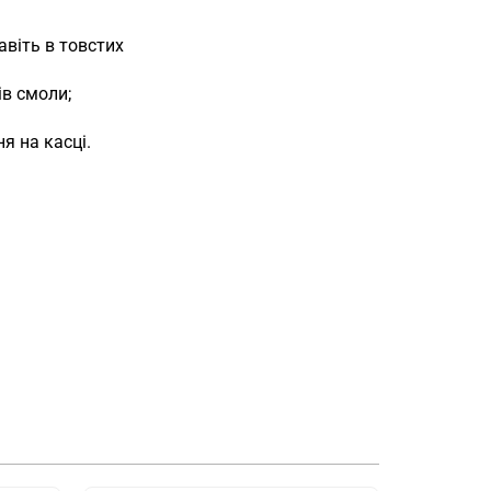
віть в товстих
ів смоли;
я на касці.