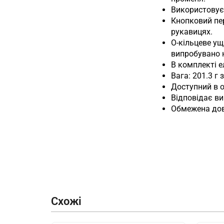
Використовує 
Кнопковий пе
рукавицях.
О-кільцеве ущ
випробувано н
В комплекті е
Вага: 201.3 г
Доступний в 
Відповідає в
Обмежена дові
Схожі