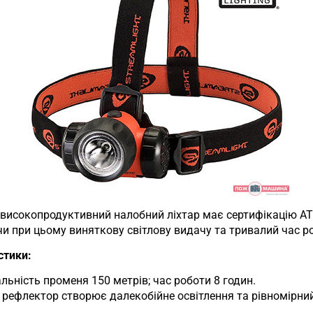
високопродуктивний налобний ліхтар має сертифікацію AT
чи при цьому виняткову світлову видачу та тривалий час р
стики:
льність променя 150 метрів; час роботи 8 годин.
 рефлектор створює далекобійне освітлення та рівномірн