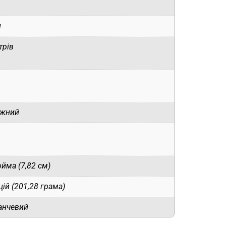
н
трів
ужний
юйма (7,82 см)
цій (201,28 грама)
анчевий