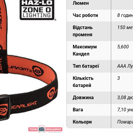
Люмен
Час роботи
8 годи
Відстань
150 ме
променя
Максимум
5,600
Кандел
Тип батареї
ААА Л
Кількість
3
батарей
Довжина
3,08 д
Вага
7,10 ун
Кольори
Помар