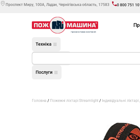
Проспект Миру, 100А, Ладан, Чернігівська область, 17583
0 800 751 10
Пр
Техніка
Обладнання
Послуги
Головна
/
Пожежні ліхтарі Streamlight
/
Індивідуальні ліхтарі