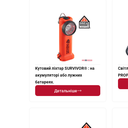
Кутовий ліхтар SURVIVOR® : на
Світ
акумуляторі або лужних
PRO
батареях.
Детальніше