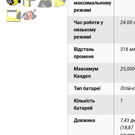
максимальному
режимі
Час роботи у
24.00 
низькому
режимі
Відстань
316 ме
променя
Максимум
25,000
Кандел
Тип батареї
Літій-
Кількість
1
батарей
Довжина
7,43 
(18,87
сантим