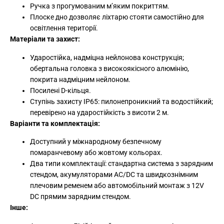
Ручка з прогумованим м’яким покриттям.
Плоске дно дозволяє ліхтарю стояти самостійно для
освітлення території.
Матеріали та захист:
Ударостійка, надміцна нейлонова конструкція;
обертальна головка з високоякісного алюмінію,
покрита надміцним нейлоном.
Посилені D-кільця.
Ступінь захисту IP65: пилонепроникний та водостійкий;
перевірено на ударостійкість з висоти 2 м.
Варіанти та комплектація:
Доступний у міжнародному безпечному
помаранчевому або жовтому кольорах.
Два типи комплектації: стандартна система з зарядним
стендом, акумуляторами AC/DC та швидкознімним
плечовим ременем або автомобільний монтаж з 12V
DC прямим зарядним стендом.
Інше: