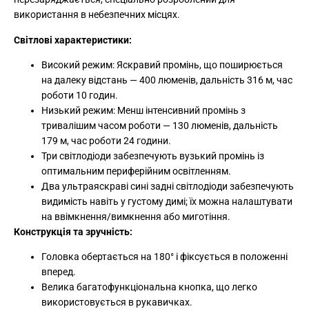
використання в небезпечних місцях.
Світлові характеристики:
Високий режим: Яскравий промінь, що поширюється
на далеку відстань — 400 люменів, дальність 316 м, час
роботи 10 годин.
Низький режим: Менш інтенсивний промінь з
тривалішим часом роботи — 130 люменів, дальність
179 м, час роботи 24 години.
Три світлодіоди забезпечують вузький промінь із
оптимальним периферійним освітленням.
Два ультраяскраві сині задні світлодіоди забезпечують
видимість навіть у густому димі; їх можна налаштувати
на ввімкнення/вимкнення або миготіння.
Конструкція та зручність:
Головка обертається на 180° і фіксується в положенні
вперед.
Велика багатофункціональна кнопка, що легко
використовується в рукавичках.