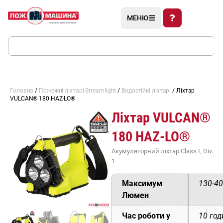
МЕНЮ
Головна
/
Пожежні ліхтарі Streamlight
/
Водостійкі ліхтарі
/ Ліхтар
VULCAN® 180 HAZ-LO®
Ліхтар VULCAN®
180 HAZ-LO®
Акумуляторний ліхтар Class I, Div.
1
Максимум
130-4
Люмен
Час роботи у
10 год