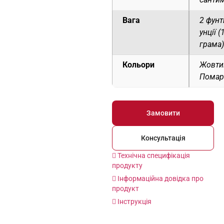
Вага
2 фунт
унції 
грама)
Кольори
Жовти
Помар
Замовити
Консультація
Технічна специфікація
продукту
Інформаційна довідка про
продукт
Інструкція