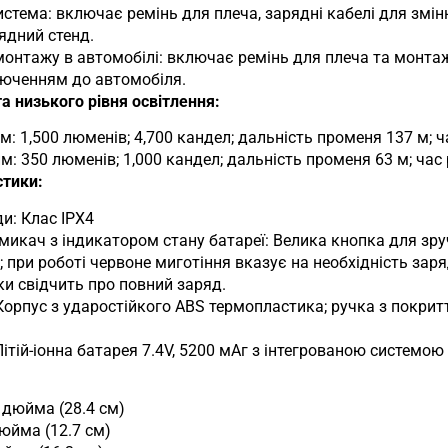
стема: включає ремінь для плеча, зарядні кабелі для змін
ядний стенд.
онтажу в автомобілі: включає ремінь для плеча та монтаж
юченням до автомобіля.
 низького рівня освітлення:
: 1,500 люменів; 4,700 кандел; дальність променя 137 м; ч
: 350 люменів; 1,000 кандел; дальність променя 63 м; час 
стики:
ди: Клас IPX4
икач з індикатором стану батареї: Велика кнопка для зру
 при роботі червоне миготіння вказує на необхідність заря
ки свідчить про повний заряд.
Корпус з ударостійкого ABS термопластика; ручка з покрит
ітій-іонна батарея 7.4V, 5200 мАг з інтегрованою системою
 дюйма (28.4 см)
юйма (12.7 см)