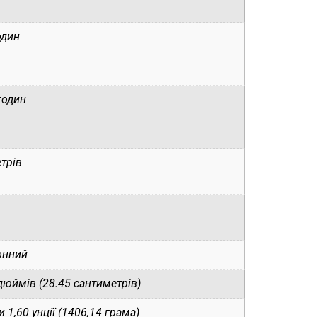
один
годин
трів
іонний
дюймів (28.45 сантиметрів)
и 1,60 унції (1406,14 грама)