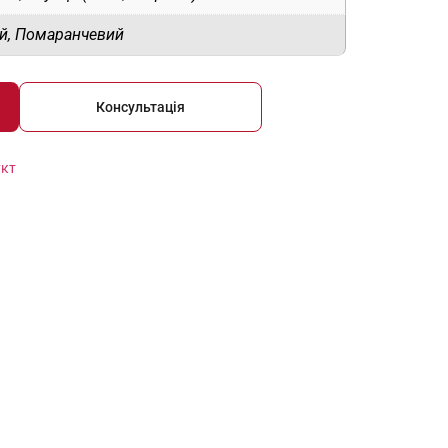
й, Помаранчевий
Консультація
укт