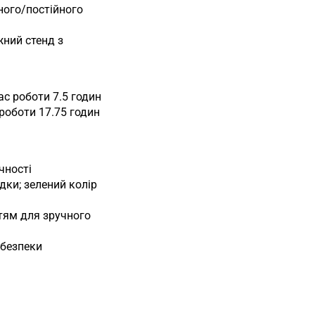
ного/постійного
ний стенд з
ас роботи 7.5 годин
роботи 17.75 годин
чності
дки; зелений колір
тям для зручного
 безпеки