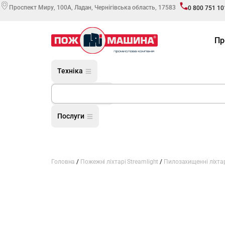
Проспект Миру, 100А, Ладан, Чернігівська область, 17583
0 800 751 10
Пр
Техніка
Обладнання
Послуги
Головна
/
Пожежні ліхтарі Streamlight
/
Пилозахищенні ліхта