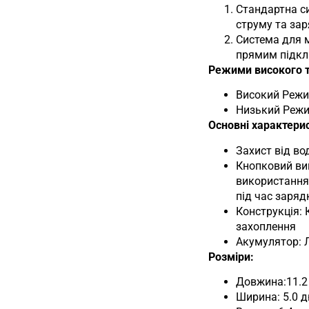
Стандартна си
струму та зар
Система для м
прямим підкл
Режими високого та
Високий Режим
Низький Режим
Основні характери
Захист від во
Кнопковий вим
використання;
під час заряд
Конструкція: 
захоплення
Акумулятор: Л
Розміри:
Довжина:11.2
Ширина: 5.0 д