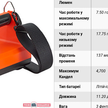
Люмен
Час роботи у
7.50 г
максимальному
режимі
Час роботи у
17.75 
низькому
режимі
Відстань
137 ме
променя
Максимум
4,700
Кандел
Тип батареї
Літій-
Довжина
11.20 
Вага
3 фунт