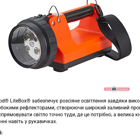
ood® LiteBox® забезпечує розсіяне освітлення завдяки ви
глибокими рефлекторами, створюючи широкий заливний про
прямовувати світло точно туди, де це потрібно, а велика 
нні навіть у рукавичках.
і: