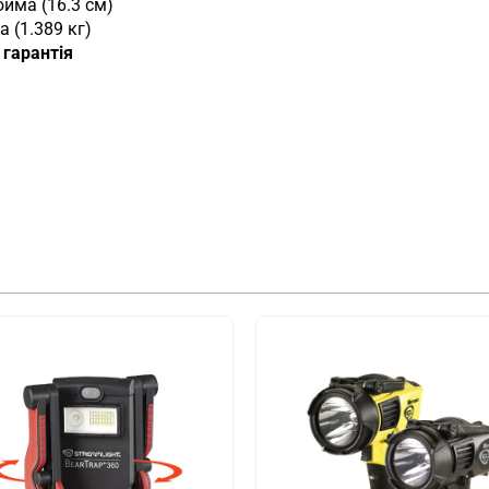
юйма (16.3 см)
а (1.389 кг)
гарантія