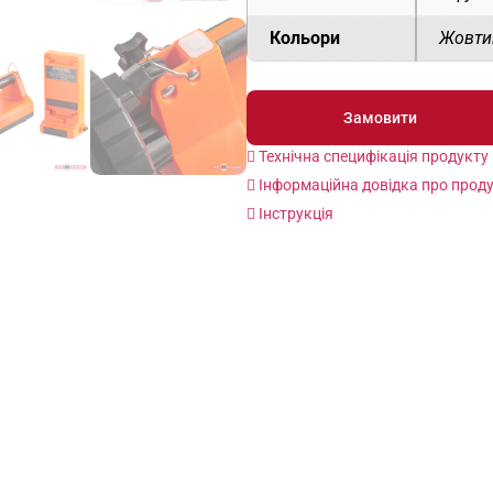
Кольори
Жовти
Замовити
Технічна специфікація продукту
Інформаційна довідка про прод
Інструкція