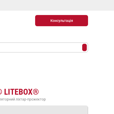
Консультація
® LITEBOX®
ляторний ліхтар-прожектор