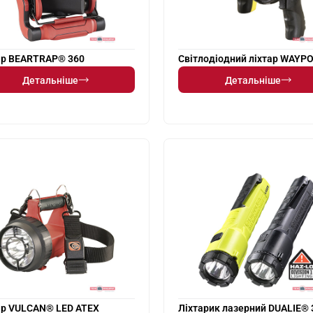
ар BEARTRAP® 360
Світлодіодний ліхтар WAYP
Детальніше
Детальніше
ар VULCAN® LED ATEX
Ліхтарик лазерний DUALIE® 