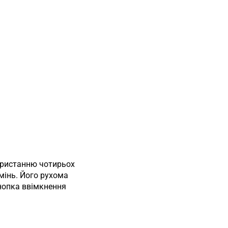
користанню чотирьох
мінь. Його рухома
кнопка ввімкнення