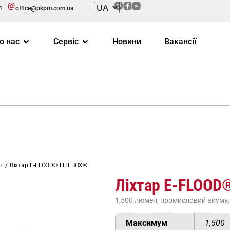
1
office@pkpm.com.ua
о нас
Сервіс
Новини
Вакансії
рі
/ Ліхтар E-FLOOD® LITEBOX®
Ліхтар E-FLOOD
1,500 люмен, промисловий акуму
Максимум
1,500