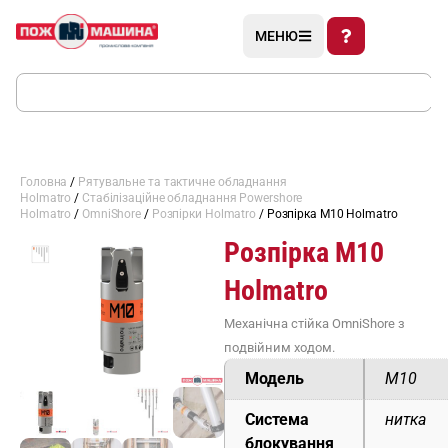
МЕНЮ
Головна
/
Рятувальне та тактичне обладнання
Holmatro
/
Стабілізаційне обладнання Powershore
Holmatro
/
OmniShore
/
Розпірки Holmatro
/ Розпірка М10 Holmatro
Розпірка М10
Holmatro
Механічна стійка OmniShore з
подвійним ходом.
Модель
M10
Система
нитка
блокування