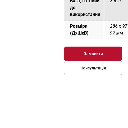
Вага, готовий
3.6 кг
до
використання
Розміри
286 x 97
(ДxШxВ)
97 мм
Замовити
Консультація