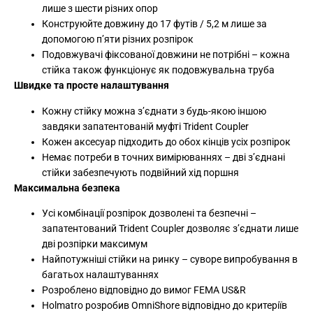
лише з шести різних опор
Конструюйте довжину до 17 футів / 5,2 м лише за
допомогою п’яти різних розпірок
Подовжувачі фіксованої довжини не потрібні – кожна
стійка також функціонує як подовжувальна труба
Швидке та просте налаштування
Кожну стійку можна з’єднати з будь-якою іншою
завдяки запатентованій муфті Trident Coupler
Кожен аксесуар підходить до обох кінців усіх розпірок
Немає потреби в точних вимірюваннях – дві з’єднані
стійки забезпечують подвійний хід поршня
Максимальна безпека
Усі комбінації розпірок дозволені та безпечні –
запатентований Trident Coupler дозволяє з’єднати лише
дві розпірки максимум
Найпотужніші стійки на ринку – суворе випробування в
багатьох налаштуваннях
Розроблено відповідно до вимог FEMA US&R
Holmatro розробив OmniShore відповідно до критеріїв