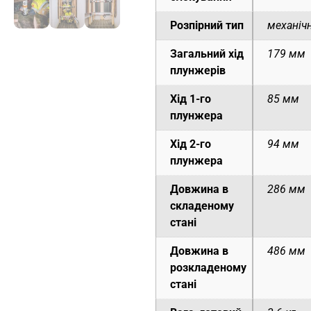
Розпірний тип
механіч
Загальний хід
179 мм
плунжерів
Хід 1-го
85 мм
плунжера
Хід 2-го
94 мм
плунжера
Довжина в
286 мм
складеному
стані
Довжина в
486 мм
розкладеному
стані