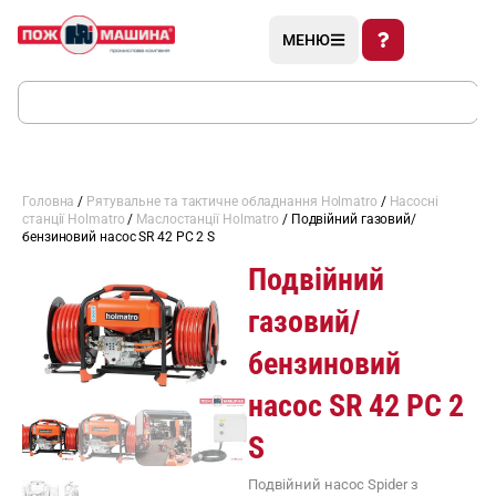
МЕНЮ
Головна
/
Рятувальне та тактичне обладнання Holmatro
/
Насосні
станції Holmatro
/
Маслостанції Holmatro
/ Подвійний газовий/
бензиновий насос SR 42 PC 2 S
Подвійний
газовий/
бензиновий
насос SR 42 PC 2
S
Подвійний насос Spider з