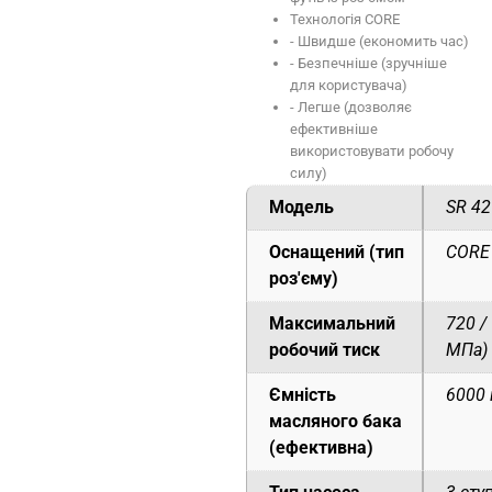
Технологія CORE
- Швидше (економить час)
- Безпечніше (зручніше
для користувача)
- Легше (дозволяє
ефективніше
використовувати робочу
силу)
Модель
SR 42
Оснащений (тип
CORE
роз'єму)
Максимальний
720 /
робочий тиск
МПа)
Ємність
6000 
масляного бака
(ефективна)