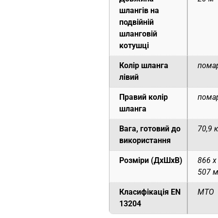
шлангів на
подвійній
шланговій
котушці
Колір шланга
пома
лівий
Правий колір
пома
шланга
Вага, готовий до
70,9 к
використання
Розміри (ДxШxВ)
866 x
507 
Класифікація EN
MTO
13204