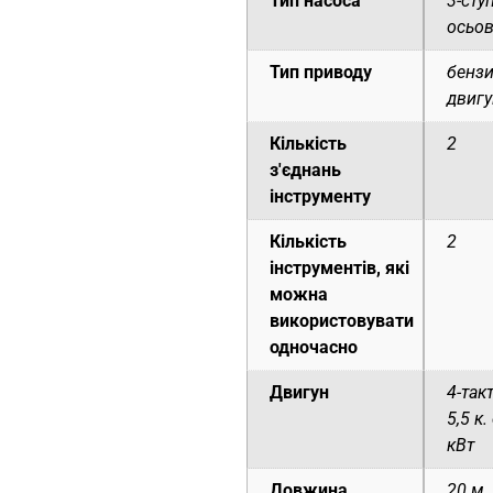
Тип насоса
3-сту
осьов
Тип приводу
бенз
двигу
Кількість
2
з'єднань
інструменту
Кількість
2
інструментів, які
можна
використовувати
одночасно
Двигун
4-так
5,5 к.
кВт
Довжина
20 м