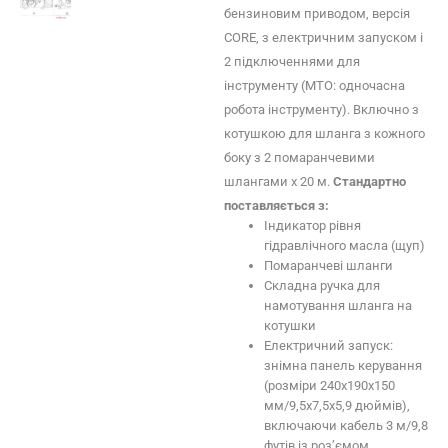
бензиновим приводом, версія
CORE, з електричним запуском і
2 підключеннями для
інструменту (MTO: одночасна
робота інструменту). Включно з
котушкою для шланга з кожного
боку з 2 помаранчевими
шлангами х 20 м.
Стандартно
поставляється з:
Індикатор рівня
гідравлічного масла (щуп)
Помаранчеві шланги
Складна ручка для
намотування шланга на
котушки
Електричний запуск:
знімна панель керування
(розміри 240x190x150
мм/9,5x7,5x5,9 дюймів),
включаючи кабель 3 м/9,8
футів із роз’ємом