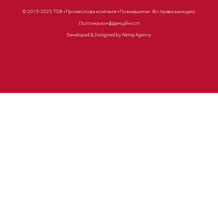
© 2015-2025 ТОВ «Промислова компанія «Пожмашина». Всі права захищені.
Політика конфіденційності
Developed & Designed by Nimej Agency