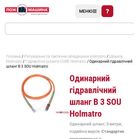
МЕНЮ
Головна
/
Рятувальне та тактичне обладнання Holmatro
/
Шланги
Holmatro
/
Гідравлічні шланги CORE Holmatro
/ Одинарний гідравлічний
шланг В 3 SOU Holmatro
Одинарний
гідравлічний
шланг В 3 SOU
Holmatro
Одинарний шланг, 3 метри,
подвійна версія.
Стандартно
поставляється з: