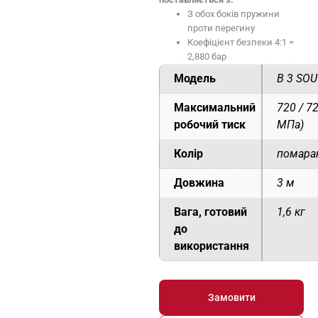
З обох боків пружини
проти перегину
Коефіцієнт безпеки 4:1 =
2,880 бар
Модель
B 3 SOU
Максимальний
720 / 72
робочий тиск
МПа)
Колір
помара
Довжина
3 м
Вага, готовий
1,6 кг
до
використання
Замовити