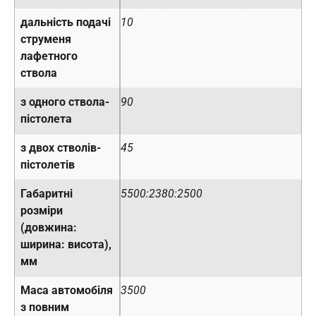
дальність подачі
10
струменя
лафетного
ствола
з одного ствола-
90
пістолета
з двох стволів-
45
пістолетів
Габаритні
5500:2380:2500
розміри
(довжина:
ширина: висота),
мм
Маса автомобіля
3500
з повним