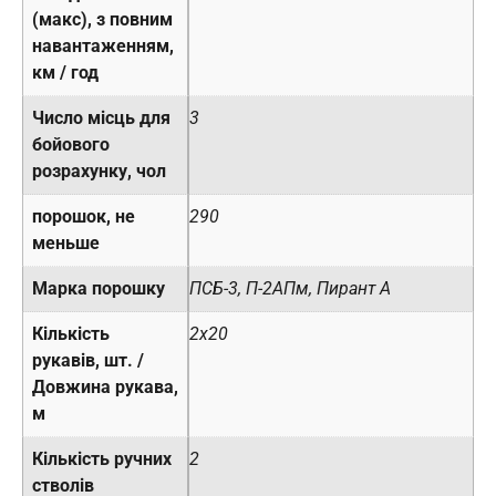
(макс), з повним
навантаженням,
км / год
Число місць для
3
бойового
розрахунку, чол
порошок, не
290
меньше
Марка порошку
ПСБ-3, П-2АПм, Пирант А
Кількість
2х20
рукавів, шт. /
Довжина рукава,
м
Кількість ручних
2
стволів