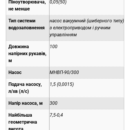
Піноутворювача,
0,05(50)
не менше
Тип системи
насос вакуумний (шиберного типу)
водозаповнення
з електроприводом і ручним
управлінням
Довжина
100
напірних рукавів,
м
Насос
МНВП-90/300
Подача насосу,
1,5 (0,0015)
л/хв (л/с)
Напір насоса, м
300
Найбільша
7,5-0,4
геометрична
висота