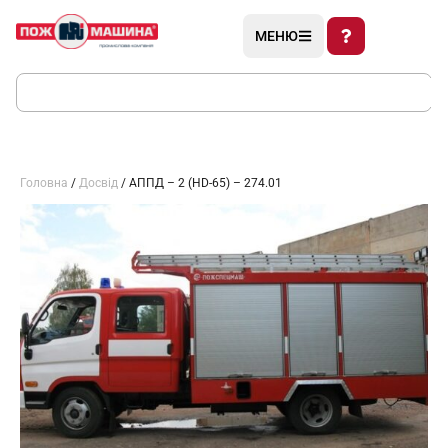
МЕНЮ
Головна
/
Досвід
/ АППД – 2 (HD-65) – 274.01