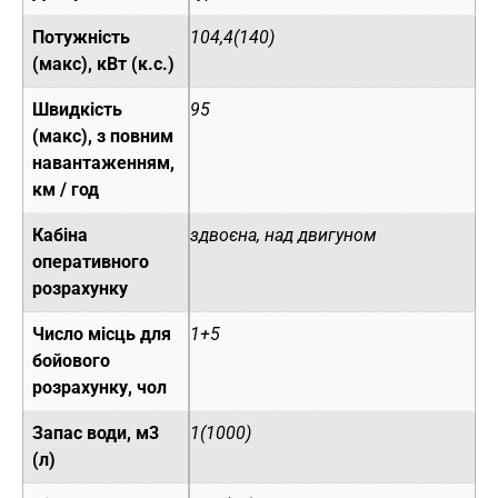
Потужність
104,4(140)
(макс), кВт (к.с.)
Швидкість
95
(макс), з повним
навантаженням,
км / год
Кабіна
здвоєна, над двигуном
оперативного
розрахунку
Число місць для
1+5
бойового
розрахунку, чол
Запас води, м3
1(1000)
(л)