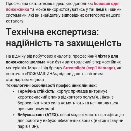
Професійна світлотехніка ідеально доповнює
бойовий одяг
пожежника
та може використовуватись у тандемі з іншими
системами, які ви знайдете у відповідних категоріях нашого
каталогу.
Технічна експертиза:
надійність та захищеність
На відміну від побутових аналогів, професійний
ліхтар для
пожежного шолома
має бути виготовлений з термостійких
матеріалів. Моделі від бренду
Streamlight (серії Vantage)
, які
постачає «ПОЖМАШИНА», відповідають світовим
стандартам міцності.
Технологічні особливості професійних лінійок:
Термічна стійкість:
корпус приладів витримує
короткочасний вплив відкритого полум’я. Лінзи з
боросилікатного скла не мутніють та не плавляться
при сильному жарі.
Вибухозахист (ATEX):
певні моделі мають сертифікацію
для роботи у вибухонебезпечних зонах (витоки газу чи
парів ЛЗР).