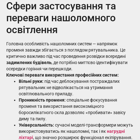
Сфери застосування та
переваги нашоломного
освітлення
Головна особливість нашоломних систем — напрямок
променя завжди збігається з поглядом рятувальника. Це
критично важливо під час проведення розвідки всередині
задимлених будівель
, де потрібно миттєво ідентифікувати
осередки горіння чи перешкоди.
Ключові переваги використання професійних систем:
Вільні руки:
під час деблокування постраждалих
рятувальник не відволікається на утримання
освітлювального приладу.
Проникність променя:
спеціальне фокусування
променя та використання високоміцного
боросилікатного скла дозволяє «пробивати» завісу
диму та пилу.
Універсальність:
сучасні моделі-трансформери можуть
використовуватись як нашоломні, так і як
нагрудні
ліхтарі
, що значно розширює функціонал екіпірування.