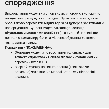
спорядження
Використання моделей з Li‑ion акумулятором є економічно
вигіднішим при щоденних виїздах. Проте ми рекомендуємо
обов’язково перевіряти
індикатор заряду
перед заступанням
на чергування. Сучасні моделі Streamlight оснащені
візуальними маячками
(синій LED) на тильній частині, що
дозволяє командиру бачити місцеперебування кожного
члена ланки в диму.
Поради від «ПОЖМАШИНА»:
Обирайте моделі з поворотними головками для
точного спрямування світла під час читання мап чи
перевірки вузлів ПТО.
Звертайте увагу на тип кріплення (гвинтове чи
затискне) залежно від моделі наявних у підрозділі
шоломів.