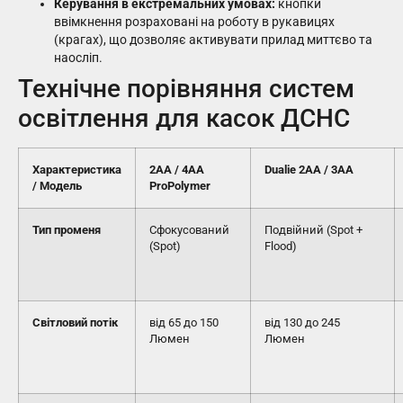
Керування в екстремальних умовах:
кнопки
ввімкнення розраховані на роботу в рукавицях
(крагах), що дозволяє активувати прилад миттєво та
наосліп.
Технічне порівняння систем
освітлення для касок ДСНС
Характеристика
2AA / 4AA
Dualie 2AA / 3AA
/ Модель
ProPolymer
Тип променя
Сфокусований
Подвійний (Spot +
(Spot)
Flood)
Світловий потік
від 65 до 150
від 130 до 245
Люмен
Люмен