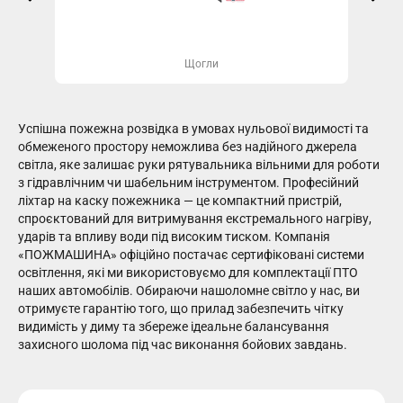
Щогли
Успішна
пожежна розвідка
в умовах нульової видимості та
обмеженого простору неможлива без надійного джерела
світла, яке залишає руки рятувальника вільними для роботи
з гідравлічним чи шабельним інструментом. Професійний
ліхтар на каску пожежника
— це компактний пристрій,
спроєктований для витримування екстремального нагріву,
ударів та впливу води під високим тиском. Компанія
«ПОЖМАШИНА» офіційно постачає сертифіковані системи
освітлення, які ми використовуємо для комплектації ПТО
наших автомобілів. Обираючи нашоломне світло у нас, ви
отримуєте гарантію того, що прилад забезпечить чітку
видимість у диму та збереже ідеальне балансування
захисного шолома під час виконання бойових завдань.