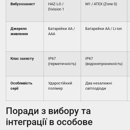
Вибухозахист
HAZ-LO /
M1 / ATEX (Zone 0)
Division 1
Джерело
Батарейки AA /
Батарейки AA / Li-ion
живлення
AAA
Клас захисту
IP67
IP67
(герметичність)
(водонепроникність)
Особливість
Ударостійкий
Два незалежні
серії
полімер
світлодіоди
Поради з вибору та
інтеграції в особове